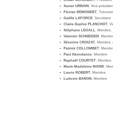
Xavier URBAIN
, Vice-présiden
Florian REMONDET
, Trésorie
Gaëlle LAFORCE
, Secrétaire
Claire-Sophie PLANCHOT
, V
Stéphane LEGALL
, Membre, 
Valentin SCHNEIDER
, Membre
Séverine CROIZAT
, Membre, 
Patrick COLLOMBET
, Membr
Paul Abondance
, Membre
Raphaël COURTET
, Membre
Marie-Madeleine MARIE
, Me
Lauris ROBERT
, Membre
Ludovic BARON
, Membre